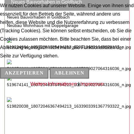
Neues Bauvorhaben in Goldbach
Wir nutzen Cookies auf unserer Website. Einige von ihnen sind
essenziell für den Betrieb der Seite, während andere uns
Neues Bauvorhaben in Goldbach
helfen, diese Website und die Nutzererfahrung zu verbessern
Neubau Wohnhaus mit Doppelgarage
(Tracking Cookies). Sie können selbst entscheiden, ob Sie die
Cookies zulassen möchten. Bitte beachten Sie, dass bei einer
Ablehnung womöglich nicht mehr alle Funktionalitäten der
Seite zur Verfügung stehen.
AKZEPTIEREN
ABLEHNEN
Weitere Informationen
|
Impressum