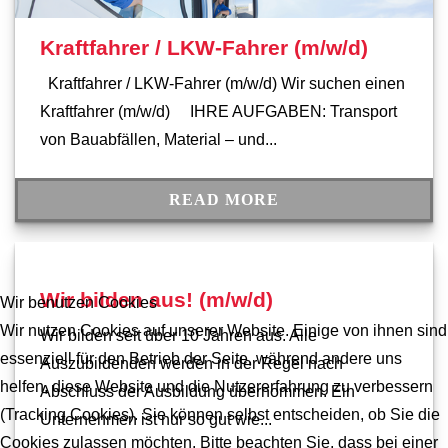
Kraftfahrer / LKW-Fahrer (m/w/d)
Kraftfahrer / LKW-Fahrer (m/w/d) Wir suchen einen
Kraftfahrer (m/w/d) IHRE AUFGABEN: Transport
von Bauabfällen, Material – und...
READ MORE
Wir bilden aus! (m/w/d)
Wir benutzen Cookies
Wir nutzen Cookies auf unserer Website. Einige von ihnen sind
Wir bilden seit über 10 Jahren aus. Alle
essenziell für den Betrieb der Seite, während andere uns
Auszubildenden werden in der Regel nach
helfen, diese Website und die Nutzererfahrung zu verbessern
Abschluss der Ausbildung übernommen. Ein
(Tracking Cookies). Sie können selbst entscheiden, ob Sie die
Unternehmen ist nur so gut wie...
Cookies zulassen möchten. Bitte beachten Sie, dass bei einer