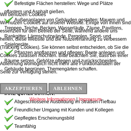
Befestigte Flächen herstellen: Wege und Plätze
pflastern und Asphalt gießen.
Wir benutzen Cookies
Außenanlagen von Gebäuden gestalten: Mauern und
Wir nutzen Cookies auf unserer Website. Einige von ihnen sind
Treppen, Teiche, Becken, Wasserläufe, Zäune, Pavillons,
essenziell für den Betrieb der Seite, während andere uns
Rankgitter, Lärmschutzwände, Pergolen, Sport- und
helfen, diese Website und die Nutzererfahrung zu verbessern
Spielgeräte.
(Tracking Cookies). Sie können selbst entscheiden, ob Sie die
Pflanzen anpflanzen und pflegen: Beete anlegen und
Cookies zulassen möchten. Bitte beachten Sie, dass bei einer
Bäume setzen, Gehölze pflegen und zurückschneiden,
Ablehnung womöglich nicht mehr alle Funktionalitäten der
Gebäude begrünen, Themengärten schaffen.
Seite zur Verfügung stehen.
AKZEPTIEREN
ABLEHNEN
IHRE QUALIFIKATION:
Weitere Informationen
|
Impressum
Abgeschlossene Ausbildung im Straßen-/Tiefbau
Freundlicher Umgang mit Kunden und Kollegen
Gepflegtes Erscheinungsbild
Teamfähig