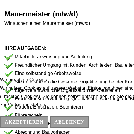
Mauermeister (m/w/d)
Wir suchen einen Maurermeister (m/w/d)
IHRE AUFGABEN:
Mitarbeiteranweisung und Aufteilung
Freundlicher Umgang mit Kunden, Architekten, Bauleiter
Eine selbständige Arbeitsweise
Wir benutzen Cookies
Sie unterstützen die Gesamte Projektleitung bei der Ko
Wir nutzen Cookies auf unserer Website. Einige von ihnen sind
Eigenverantwortliche Organisation der Baustellen
(Tracking Cookies). Sie können selbst entscheiden, ob Sie die
Produktionsüberwachung Qualitätsüberwachung und Ko
zur Verfügung stehen.
Mauern, Einschalen, Betonieren
Führerschein
AKZEPTIEREN
ABLEHNEN
Kalkulation der Baustelle
Abrechnung Bauvorhaben